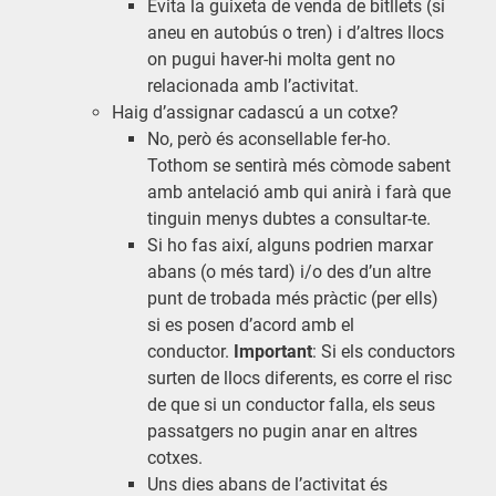
Evita la guixeta de venda de bitllets (si
aneu en autobús o tren) i d’altres llocs
on pugui haver-hi molta gent no
relacionada amb l’activitat.
Haig d’assignar cadascú a un cotxe?
No, però és aconsellable fer-ho.
Tothom se sentirà més còmode sabent
amb antelació amb qui anirà i farà que
tinguin menys dubtes a consultar-te.
Si ho fas així, alguns podrien marxar
abans (o més tard) i/o des d’un altre
punt de trobada més pràctic (per ells)
si es posen d’acord amb el
conductor.
Important
: Si els conductors
surten de llocs diferents, es corre el risc
de que si un conductor falla, els seus
passatgers no pugin anar en altres
cotxes.
Uns dies abans de l’activitat és